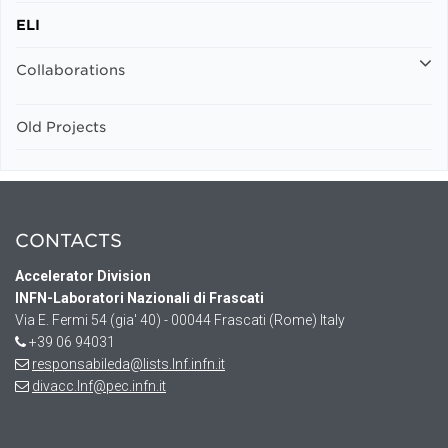
ELI
Collaborations
Old Projects
CONTACTS
Accelerator Division
INFN-Laboratori Nazionali di Frascati
Via E. Fermi 54 (gia' 40) - 00044 Frascati (Rome) Italy
+39 06 94031
responsabileda@lists.lnf.infn.it
divacc.lnf@pec.infn.it