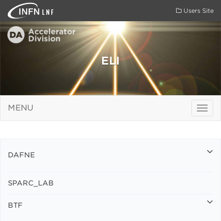
LNF
Users Site
ELI
MENU
Togg
navig
DAFNE
SPARC_LAB
BTF